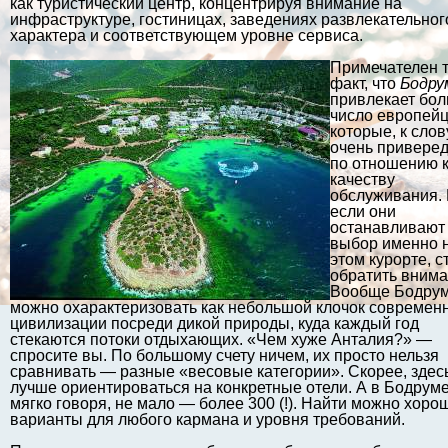
как туристический центр, концентрируя внимание на
инфраструктуре, гостиницах, заведениях развлекательног
характера и соответствующем уровне сервиса.
Примечателен 
факт, что
Бодру
привлекает бо
число европейц
которые, к слов
очень привере
по отношению 
качеству
обслуживания.
если они
останавливают
выбор именно 
этом курорте, с
обратить внима
Вообще Бодру
можно охарактеризовать как небольшой клочок современ
цивилизации посреди дикой природы, куда каждый год
стекаются потоки отдыхающих. «Чем хуже Анталия?» —
спросите вы. По большому счету ничем, их просто нельзя
сравнивать — разные «весовые категории». Скорее, здес
лучше ориентироваться на конкретные отели. А в Бодруме
мягко говоря, не мало — более 300 (!). Найти можно хоро
варианты для любого кармана и уровня требований.