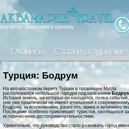
key-tur.ru - ваш ключ к туризму
Главная
Статьи о туризме
Турция: Бодрум
На юго-восточном берегу Турции в провинции Мугла
расположился небольшой городок под названием
Бодру
История земель, на которых он находится, полна событий,
они уже практически не имеют отношения к современном
Бодруму, за исключением, разве что, замка и античного те
Последние особенно привлекают туристов, охотящихся за
историческими достопримечательностями.
Удивительно, что руководство стало развивать город име